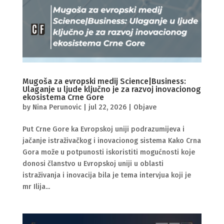
Mugoša za evropski medij Science|Business:
Ulaganje u ljude ključno je za razvoj inovacionog
ekosistema Crne Gore
by
Nina Perunovic
|
jul 22, 2026
|
Objave
Put Crne Gore ka Evropskoj uniji podrazumijeva i
jačanje istraživačkog i inovacionog sistema Kako Crna
Gora može u potpunosti iskoristiti mogućnosti koje
donosi članstvo u Evropskoj uniji u oblasti
istraživanja i inovacija bila je tema intervjua koji je
mr Ilija...