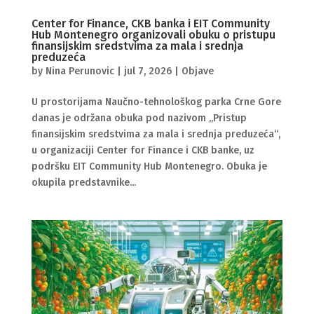
Center for Finance, CKB banka i EIT Community
Hub Montenegro organizovali obuku o pristupu
finansijskim sredstvima za mala i srednja
preduzeća
by
Nina Perunovic
|
jul 7, 2026
|
Objave
U prostorijama Naučno-tehnološkog parka Crne Gore
danas je održana obuka pod nazivom „Pristup
finansijskim sredstvima za mala i srednja preduzeća“,
u organizaciji Center for Finance i CKB banke, uz
podršku EIT Community Hub Montenegro. Obuka je
okupila predstavnike...