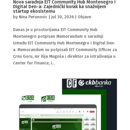
Nova saradnja EIT Community Hub Montenegro i
Digital Den-a: Zajednički korak ka snažnijem
startup ekosistemu
by
Nina Perunovic
|
jul 30, 2026
|
Objave
Danas je u prostorijama EIT Community Hub
Montenegro potpisan Memorandum o saradnji
između EIT Community Hub Montenegro i Digital Den-
a. Memorandum su potpisali EIT Community Officer za
Crnu Goru, mr Ilija Mugoša i direktor za istraživanja u
Center for Finance, i...