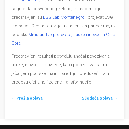
Hub Montenegro
, kao i aktuelni pozivi. U okviru
segmenta posvećenog zelenoj transformaciji
predstavljeni su
ESG Lab Montenegro
i projekat ESG
Index, koji Centar realizuje u saradnji sa partnerima, uz
podršku
Ministarstvo prosvjete, nauke i inovacija Crne
Gore
Predstavljeni rezultati potvrđuju značaj povezivanja
nauke, inovacija i privrede, kao i potrebu za daljim
jačanjem podrške malim i srednjim preduzećima u
procesu digitalne i zelene transformacije.
←
Prošla objava
Sljedeća objava
→