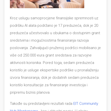
Kroz uslugu samoprocjene finansijske spremnosti uz
podršku AI alata podržano je 17 preduzeća, dok je 20
preduzeća učestvovalo u obukama o dostupnim grant
sredstvima i mogućnostima finansiranja razvoja
poslovanja. Zahvaljujući pruženoj podršci mobilisano je
više od 250.000 eura grant sredstava za razvojne
aktivnosti korisnika. Pored toga, sedam preduzeća
koristilo je usluge ekspertske podrške u pronalaženju
izvora finansiranja, dok je dodatnih sedam preduzeća
koristilo konsultacije za finansiranje investicija i
pripremu biznis planova.
Takođe su predstavljeni rezultati rada
EIT Community