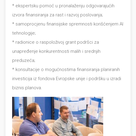
* ekspertsku pomoć u pronalaženju odgovarajućih
izvora finansiranja za rast i razvoj poslovanja;
* samoprocjenu finansijske spremnosti korišćenjem AI
tehnologije;
* radionice o raspoloživoj grant podršci za
unapređenje konkurentnosti malih i srednjih
preduzeća;
* konsultacije o mogućnostima finansiranja planiranih
investicija iz fondova Evropske unije i podršku u izradi
biznis planova.