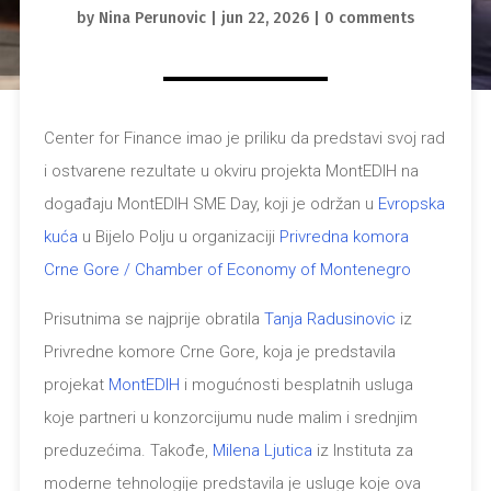
by
Nina Perunovic
|
jun 22, 2026
|
0 comments
Center for Finance imao je priliku da predstavi svoj rad
i ostvarene rezultate u okviru projekta MontEDIH na
događaju MontEDIH SME Day, koji je održan u
Evropska
kuća
u Bijelo Polju u organizaciji
Privredna komora
Crne Gore / Chamber of Economy of Montenegro
Prisutnima se najprije obratila
Tanja Radusinovic
iz
Privredne komore Crne Gore, koja je predstavila
projekat
MontEDIH
i mogućnosti besplatnih usluga
koje partneri u konzorcijumu nude malim i srednjim
preduzećima. Takođe,
Milena Ljutica
iz Instituta za
moderne tehnologije predstavila je usluge koje ova