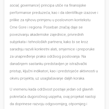
social, governance
) principa utiče na finansijske
performanse preduzeća, kao i da identifikuje izazove i
prilike za njihovu primjenu u poslovnom kontekstu
Crne Gore i regiona. Poseban značaj daje se
povezivanju akademske zajednice, privrednih
subjekata i tehnoloških partnera, kako bi se kroz
saradnju razvili konkretni alati, smjernice i preporuke
za unapređenje praksi održivog poslovanja. Na
današnjem sastanku predstavljen je istraživački
pristup, ključni indikatori, kao i predstojeće aktivnosti u
okviru projekta, uz usaglašavanje daljih koraka.
U vremenu kada održivost postaje jedan od glavnih
pokretača dugoročnog uspjeha, ovaj projekat nastoji
da doprinese razvoju odgovornijeg, otpornijeg i