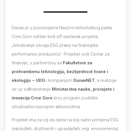
Danas je u prostorijama Naučno-tehnološkog parka
Crne Gore održan kick-off sastanak projekta
„Istraživanje uticaja ESG praksi na finansijske
performanse preduzeća“. Projekat vodi Centar za
finansije, u partnerstvu sa
Fakultetom za
prehrambenu tehnologiju, bezbjednost hrane i
ekologiju – UDG
i kompanijom
DunavNET
,
a realizuje
se uz suﬁnansiranje
Ministarstva nauke, prosvjete i
inovacija Crne Gore
kroz program podrške
istraživačko-razvojnim aktivnostima.
Projekat ima za cilj da ispita na koji način primjena ESG
(ekoloških, društvenih i upravljačkih
; eng. environmental,